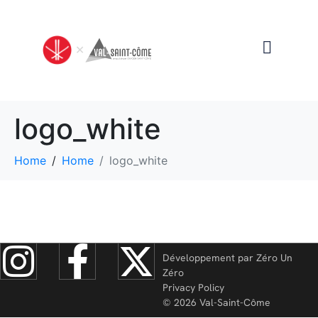
logo_white
Home
Home
logo_white
Développement par
Zéro Un
Zéro
Privacy Policy
©
2026
Val-Saint-Côme